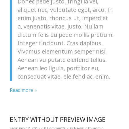
Donec pede justo, fringilla vel,
aliquet nec, vulputate eget, arcu. In
enim justo, rhoncus ut, imperdiet
a, venenatis vitae, justo. Nullam
dictum felis eu pede mollis pretium.
Integer tincidunt. Cras dapibus.
Vivamus elementum semper nisi.
Aenean vulputate eleifend tellus.
Aenean leo ligula, porttitor eu,
consequat vitae, eleifend ac, enim.
Read more
ENTRY WITHOUT PREVIEW IMAGE
/
/
/
February 12, 2015
0 Comments
in
News
by
admin