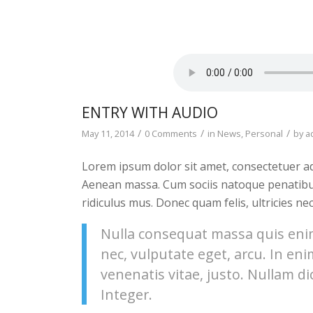
ENTRY WITH AUDIO
/
/
/
May 11, 2014
0 Comments
in
News
,
Personal
by
a
Lorem ipsum dolor sit amet, consectetuer ad
Aenean massa. Cum sociis natoque penatibu
ridiculus mus. Donec quam felis, ultricies ne
Nulla consequat massa quis enim.
nec, vulputate eget, arcu. In eni
venenatis vitae, justo. Nullam di
Integer.