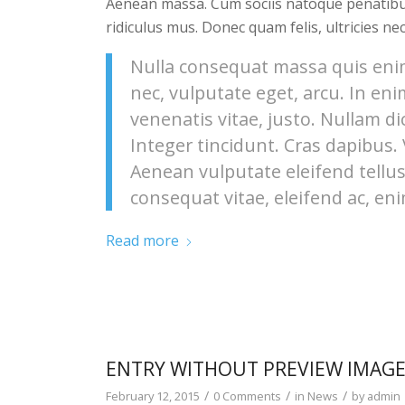
Aenean massa. Cum sociis natoque penatibu
ridiculus mus. Donec quam felis, ultricies ne
Nulla consequat massa quis enim.
nec, vulputate eget, arcu. In eni
venenatis vitae, justo. Nullam di
Integer tincidunt. Cras dapibus
Aenean vulputate eleifend tellus.
consequat vitae, eleifend ac, eni
Read more
ENTRY WITHOUT PREVIEW IMAG
/
/
/
February 12, 2015
0 Comments
in
News
by
admin