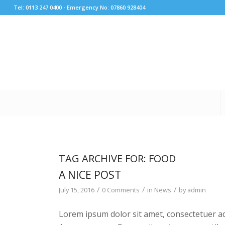
Tel: 0113 247 0400 - Emergency No: 07860 928404
TAG ARCHIVE FOR:
FOOD
A NICE POST
/
/
/
July 15, 2016
0 Comments
in
News
by
admin
Lorem ipsum dolor sit amet, consectetuer ad